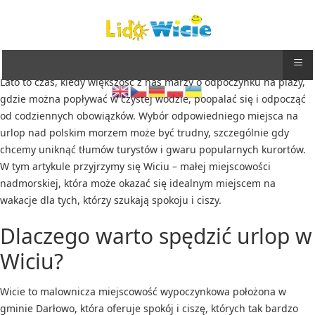
≡
Lato to czas, kiedy większość z nas marzy o odpoczynku na plaży,
gdzie można popływać w czystej wodzie, poopalać się i odpocząć
od codziennych obowiązków. Wybór odpowiedniego miejsca na
urlop nad polskim morzem może być trudny, szczególnie gdy
chcemy uniknąć tłumów turystów i gwaru popularnych kurortów.
W tym artykule przyjrzymy się Wiciu – małej miejscowości
nadmorskiej, która może okazać się idealnym miejscem na
wakacje dla tych, którzy szukają spokoju i ciszy.
Dlaczego warto spędzić urlop w
Wiciu?
Wicie to malownicza miejscowość wypoczynkowa położona w
gminie Darłowo, która oferuje spokój i ciszę, których tak bardzo