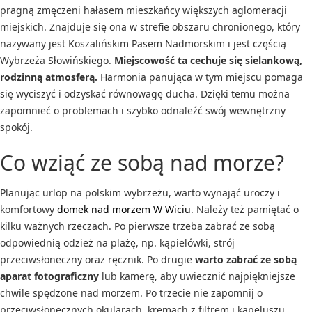
pragną zmęczeni hałasem mieszkańcy większych aglomeracji
miejskich. Znajduje się ona w strefie obszaru chronionego, który
nazywany jest Koszalińskim Pasem Nadmorskim i jest częścią
Wybrzeża Słowińskiego.
Miejscowość ta cechuje się sielankową,
rodzinną atmosferą.
Harmonia panująca w tym miejscu pomaga
się wyciszyć i odzyskać równowagę ducha. Dzięki temu można
zapomnieć o problemach i szybko odnaleźć swój wewnętrzny
spokój.
Co wziąć ze sobą nad morze?
Planując urlop na polskim wybrzeżu, warto wynająć uroczy i
komfortowy
domek nad morzem W Wiciu
. Należy też pamiętać o
kilku ważnych rzeczach. Po pierwsze trzeba zabrać ze sobą
odpowiednią odzież na plażę, np. kąpielówki, strój
przeciwsłoneczny oraz ręcznik. Po drugie
warto zabrać ze sobą
aparat fotograficzny
lub kamerę, aby uwiecznić najpiękniejsze
chwile spędzone nad morzem. Po trzecie nie zapomnij o
przeciwsłonecznych okularach, kremach z filtrem i kapeluszu,