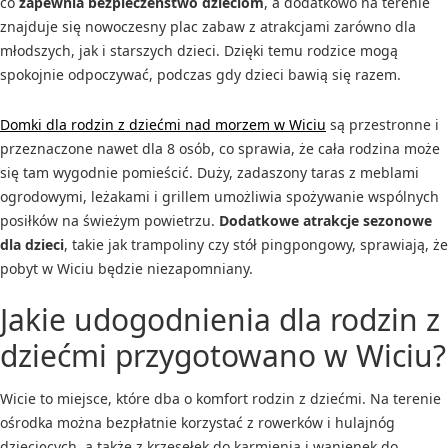
co
zapewnia bezpieczeństwo dzieciom
, a dodatkowo na terenie
znajduje się nowoczesny plac zabaw z atrakcjami zarówno dla
młodszych, jak i starszych dzieci. Dzięki temu rodzice mogą
spokojnie odpoczywać, podczas gdy dzieci bawią się razem.
Domki dla rodzin z dziećmi nad morzem w Wiciu
są przestronne i
przeznaczone nawet dla 8 osób, co sprawia, że cała rodzina może
się tam wygodnie pomieścić. Duży, zadaszony taras z meblami
ogrodowymi, leżakami i grillem umożliwia spożywanie wspólnych
posiłków na świeżym powietrzu.
Dodatkowe atrakcje sezonowe
dla dzieci
, takie jak trampoliny czy stół pingpongowy, sprawiają, że
pobyt w Wiciu będzie niezapomniany.
Jakie udogodnienia dla rodzin z
dziećmi przygotowano w Wiciu?
Wicie to miejsce, które dba o komfort rodzin z dziećmi. Na terenie
ośrodka można bezpłatnie korzystać z rowerków i hulajnóg
dziecięcych, a także z krzesełek do karmienia i wanienek do