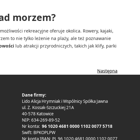
 nad morzem?
ożliwości rekreacyjne oferuje okolica. Rowery, kajaki,
zem to nie tylko leżenie na plaży, ale też poznawanie
cowości
lub atrakcji przyrodniczych, takich jak klify, parki
Następna
Dane firmy:
Lido Alicja Hrymniak i Wspólnicy Spółka Jawna
ul. Z. Kossak-Szczuckiej 21A
40-578 Katowice
NIP: 634-269-89-52
Nr konta:
96 1020 4681 0000 1102 0077 5718
Swift: BPKOPLPW
Nr konta IBAN: PL 96 1020 4681 0000 1102 0077