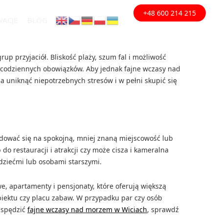
+48 600 214 215
WACJE
BLOG
p przyjaciół. Bliskość plaży, szum fal i możliwość
 codziennych obowiązków. Aby jednak fajne wczasy nad
uniknąć niepotrzebnych stresów i w pełni skupić się
ydować się na spokojną, mniej znaną miejscowość lub
do restauracji i atrakcji czy może cisza i kameralna
dziećmi lub osobami starszymi.
e, apartamenty i pensjonaty, które oferują większą
biektu czy placu zabaw. W przypadku par czy osób
z spędzić
fajne wczasy nad morzem w Wiciach
, sprawdź