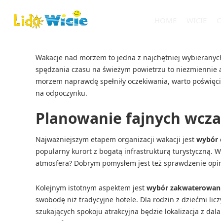
HOME
WICIE
C
Wakacje nad morzem to jedna z najchętniej wybieranych 
spędzania czasu na świeżym powietrzu to niezmiennie 
morzem naprawdę spełniły oczekiwania, warto poświęci
na odpoczynku.
Planowanie fajnych wcz
Najważniejszym etapem organizacji wakacji jest
wybór 
popularny kurort z bogatą infrastrukturą turystyczną. Wa
atmosfera? Dobrym pomysłem jest też sprawdzenie opini
Kolejnym istotnym aspektem jest
wybór zakwaterowan
swobodę niż tradycyjne hotele. Dla rodzin z dziećmi l
szukających spokoju atrakcyjna będzie lokalizacja z dal