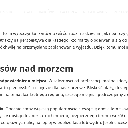
ENNIK
UKŁAD DOMKÓW
GALERIA
REGULAMIN
REZER
form wypoczynku, zarówno wśród rodzin z dziećmi, jak i par czy gru
atrakcyjna perspektywa dla każdego, kto marzy o oderwaniu się od
ć chwilę na przemyślane zaplanowanie wyjazdu. Dzięki temu można 
asów nad morzem
odpowiedniego miejsca
. W zależności od preferencji można zdec
rto przemyśleć, co będzie dla nas kluczowe. Bliskość plaży, dostęp 
i na temat konkretnego regionu, szczególnie jeśli podróżujemy z 
ia
. Obecnie coraz większą popularnością cieszą się domki letniskow
iczy się dostęp do aneksu kuchennego, bezpiecznego terenu wokół o
a od głównych ulic, najlepiej w pobliżu lasu lub wydm. Jeżeli chces